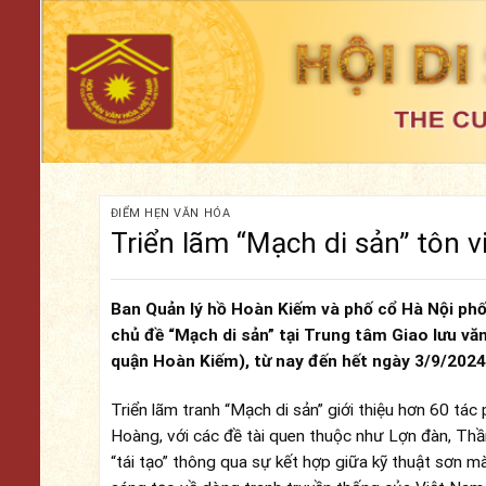
Skip
to
content
ĐIỂM HẸN VĂN HÓA
Triển lãm “Mạch di sản” tôn 
Ban Quản lý hồ Hoàn Kiếm và phố cổ Hà Nội phối
chủ đề “Mạch di sản” tại Trung tâm Giao lưu vă
quận Hoàn Kiếm), từ nay đến hết ngày 3/9/2024
Triển lãm tranh “Mạch di sản” giới thiệu hơn 60 t
Hoàng, với các đề tài quen thuộc như Lợn đàn, Th
“tái tạo” thông qua sự kết hợp giữa kỹ thuật sơn 