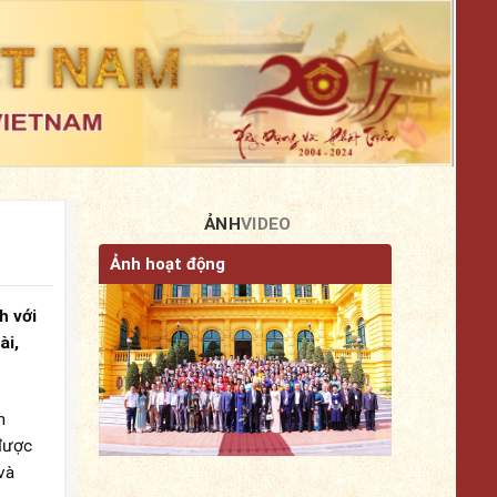
ẢNH
VIDEO
Ảnh hoạt động
h với
ài,
m
 được
và