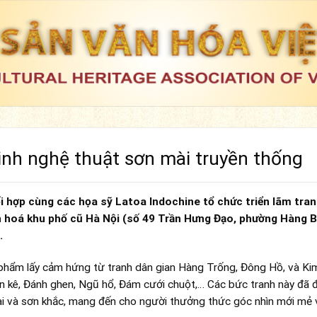
vinh nghệ thuật sơn mài truyền thống
 hợp cùng các họa sỹ Latoa Indochine tổ chức triển lãm tran
n hoá khu phố cũ Hà Nội (số 49 Trần Hưng Đạo, phường Hàng B
.
ác phẩm lấy cảm hứng từ tranh dân gian Hàng Trống, Đông Hồ, và Ki
ần kê, Đánh ghen, Ngũ hổ, Đám cưới chuột,… Các bức tranh này đã
mài và sơn khắc, mang đến cho người thưởng thức góc nhìn mới mẻ 