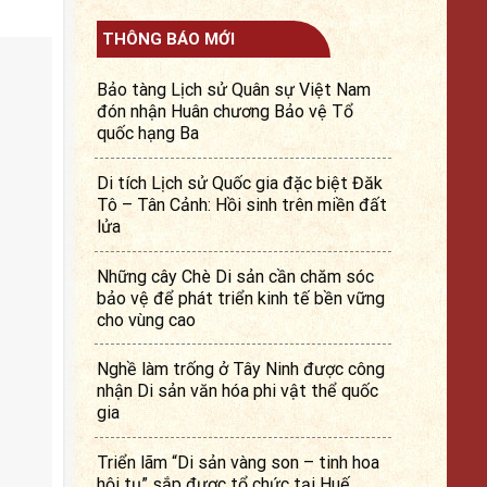
THÔNG BÁO MỚI
Bảo tàng Lịch sử Quân sự Việt Nam
đón nhận Huân chương Bảo vệ Tổ
quốc hạng Ba
Di tích Lịch sử Quốc gia đặc biệt Đăk
Tô – Tân Cảnh: Hồi sinh trên miền đất
lửa
Những cây Chè Di sản cần chăm sóc
bảo vệ để phát triển kinh tế bền vững
cho vùng cao
Nghề làm trống ở Tây Ninh được công
nhận Di sản văn hóa phi vật thể quốc
gia
Triển lãm “Di sản vàng son – tinh hoa
hội tụ” sắp được tổ chức tại Huế