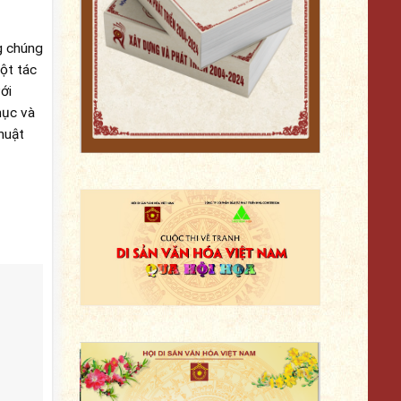
g chúng
ột tác
ới
hục và
huật