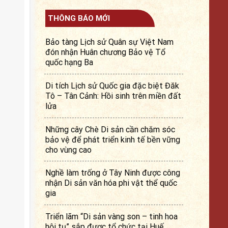
THÔNG BÁO MỚI
Bảo tàng Lịch sử Quân sự Việt Nam
đón nhận Huân chương Bảo vệ Tổ
quốc hạng Ba
Di tích Lịch sử Quốc gia đặc biệt Đăk
Tô – Tân Cảnh: Hồi sinh trên miền đất
lửa
Những cây Chè Di sản cần chăm sóc
bảo vệ để phát triển kinh tế bền vững
cho vùng cao
Nghề làm trống ở Tây Ninh được công
nhận Di sản văn hóa phi vật thể quốc
gia
Triển lãm “Di sản vàng son – tinh hoa
hội tụ” sắp được tổ chức tại Huế