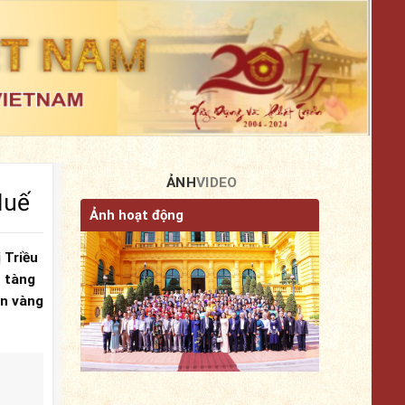
ẢNH
VIDEO
Huế
Ảnh hoạt động
 Triều
o tàng
ản vàng