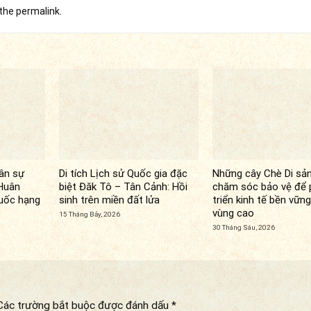
 the
permalink
.
ân sự
Di tích Lịch sử Quốc gia đặc
Những cây Chè Di sả
Huân
biệt Đăk Tô – Tân Cảnh: Hồi
chăm sóc bảo vệ để 
uốc hạng
sinh trên miền đất lửa
triển kinh tế bền vữn
vùng cao
15 Tháng Bảy, 2026
30 Tháng Sáu, 2026
Các trường bắt buộc được đánh dấu
*