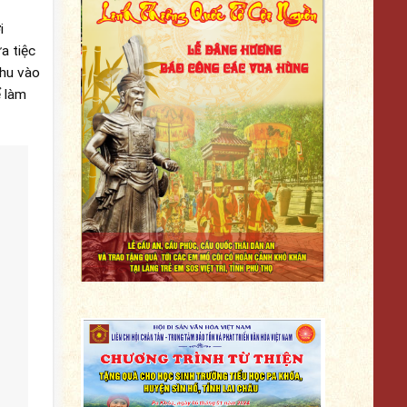
i
a tiệc
thu vào
ể làm