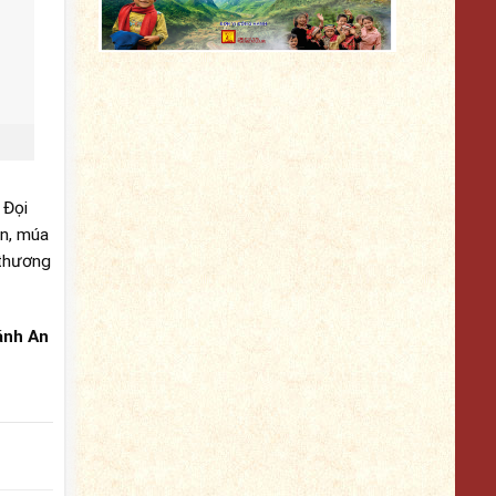
 Đọi
ền, múa
 thương
ánh An