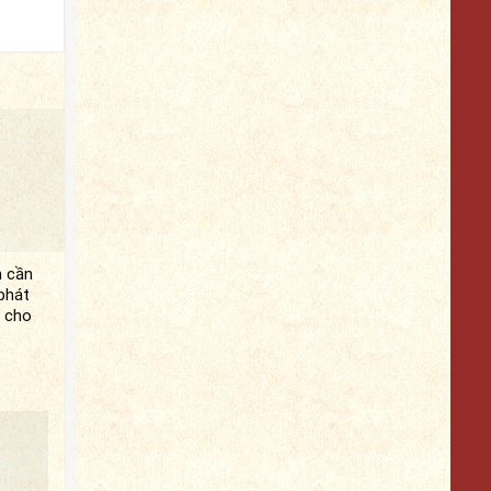
n cần
phát
g cho