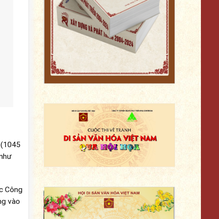
 (1045
 như
ớc Công
ng vào