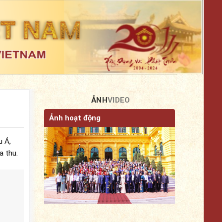
ẢNH
VIDEO
Ảnh hoạt động
u Á,
a thu.