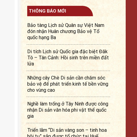
THÔNG BÁO MỚI
Bảo tàng Lịch sử Quân sự Việt Nam
đón nhận Huân chương Bảo vệ Tổ
quốc hạng Ba
Di tích Lịch sử Quốc gia đặc biệt Đăk
Tô – Tân Cảnh: Hồi sinh trên miền đất
lửa
Những cây Chè Di sản cần chăm sóc
bảo vệ để phát triển kinh tế bền vững
cho vùng cao
Nghề làm trống ở Tây Ninh được công
nhận Di sản văn hóa phi vật thể quốc
gia
Triển lãm “Di sản vàng son – tinh hoa
hội tụ” sắp được tổ chức tại Huế