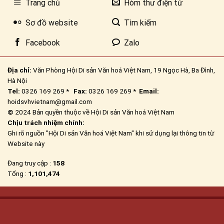
Trang chủ
Hòm thư điện tử
Sơ đồ website
Tìm kiếm
Facebook
Zalo
Địa chỉ:
Văn Phòng Hội Di sản Văn hoá Việt Nam, 19 Ngọc Hà, Ba Đình,
Hà Nội
Tel:
0326 169 269 *
Fax:
0326 169 269 *
Email:
hoidsvhvietnam@gmail.com
©
2024 Bản quyền thuộc về Hội Di sản Văn hoá Việt Nam
Chịu trách nhiệm chính:
Ghi rõ nguồn "Hội Di sản Văn hoá Việt Nam" khi sử dụng lại thông tin từ
Website này
Đang truy cập :
158
Tổng :
1,101,474