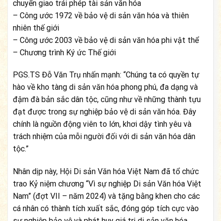
chuyển giao trái phép tài sản văn hóa
– Công ước 1972 về bảo vệ di sản văn hóa và thiên
nhiên thế giới
– Công ước 2003 về bảo vệ di sản văn hóa phi vật thể
– Chương trình Ký ức Thế giới
PGS.TS Đỗ Văn Trụ nhấn mạnh: “Chúng ta có quyền tự
hào về kho tàng di sản văn hóa phong phú, đa dạng và
đậm đà bản sắc dân tộc, cũng như về những thành tựu
đạt được trong sự nghiệp bảo vệ di sản văn hóa. Đây
chính là nguồn động viên to lớn, khơi dậy tình yêu và
trách nhiệm của mỗi người đối với di sản văn hóa dân
tộc.”
Nhân dịp này, Hội Di sản Văn hóa Việt Nam đã tổ chức
trao Kỷ niệm chương “Vì sự nghiệp Di sản Văn hóa Việt
Nam” (đợt VII – năm 2024) và tặng bằng khen cho các
cá nhân có thành tích xuất sắc, đóng góp tích cực vào
sự nghiệp bảo vệ và phát huy giá trị di sản văn hóa.