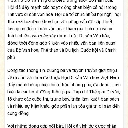
PGS.TS Đỗ Văn Trụ cho biết, trong suốt 20 năm qua,
Hội đã đẩy mạnh các hoạt động phản biện xã hội trong
lĩnh vực di sản văn hóa. Hội đã tổ chức nhiều hội nghị, hội
thảo và tọa đàm khoa học về những vấn đề cấp thiết
liên quan đến di sản văn hóa, tham gia tích cực và có
trách nhiệm vào việc xây dựng Luật Di sản Văn hóa,
đồng thời đóng góp ý kiến vào nhiều văn bản liên quan
của Bộ Văn hóa, Thể thao và Du lịch, Quốc hội và Chính
phủ.
Công tác thông tin, quảng bá và tuyên truyền giới thiệu
về di sản văn hóa đã được Hội Di sản Văn hóa Việt Nam
đẩy mạnh bằng nhiều hình thức phong phú, đa dạng. Tiêu
biểu là các hoạt động thông qua Tạp chí Thế giới Di sản,
tổ chức các cuộc thi, trưng bày, triển lãm, xuất bản sách
và nhiều sự kiện khác, góp phần lan tỏa giá trị di sản đến
cộng đồng.
Với những đóng góp nổi bật, Hội đã vinh dự được nhận