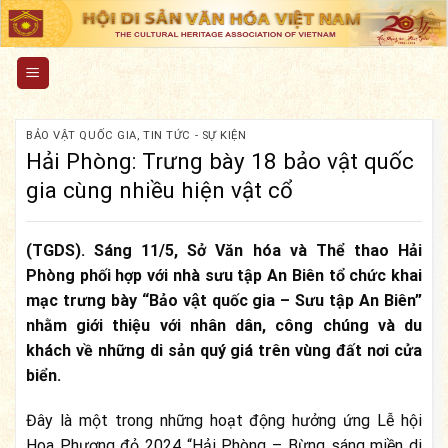
Skip
to
content
BẢO VẬT QUỐC GIA
,
TIN TỨC - SỰ KIỆN
Hải Phòng: Trưng bày 18 bảo vật quốc
gia cùng nhiều hiện vật cổ
(TGDS). Sáng 11/5, Sở Văn hóa và Thể thao Hải
Phòng phối hợp với nhà sưu tập An Biên tổ chức khai
mạc trưng bày “Bảo vật quốc gia – Sưu tập An Biên”
nhằm giới thiệu với nhân dân, công chúng và du
khách về những di sản quý giá trên vùng đất nơi cửa
biển.
Đây là một trong những hoạt động hưởng ứng Lễ hội
Hoa Phượng đỏ 2024 “Hải Phòng – Bừng sáng miền di