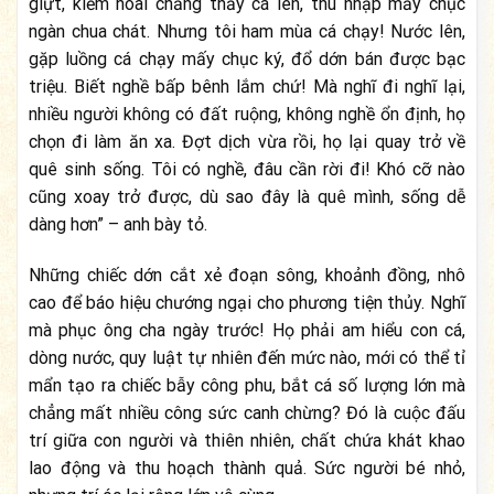
giựt, kiếm hoài chẳng thấy cá lên, thu nhập mấy chục
ngàn chua chát. Nhưng tôi ham mùa cá chạy! Nước lên,
gặp luồng cá chạy mấy chục ký, đổ dớn bán được bạc
triệu. Biết nghề bấp bênh lắm chứ! Mà nghĩ đi nghĩ lại,
nhiều người không có đất ruộng, không nghề ổn định, họ
chọn đi làm ăn xa. Đợt dịch vừa rồi, họ lại quay trở về
quê sinh sống. Tôi có nghề, đâu cần rời đi! Khó cỡ nào
cũng xoay trở được, dù sao đây là quê mình, sống dễ
dàng hơn” – anh bày tỏ.
Những chiếc dớn cắt xẻ đoạn sông, khoảnh đồng, nhô
cao để báo hiệu chướng ngại cho phương tiện thủy. Nghĩ
mà phục ông cha ngày trước! Họ phải am hiểu con cá,
dòng nước, quy luật tự nhiên đến mức nào, mới có thể tỉ
mẩn tạo ra chiếc bẫy công phu, bắt cá số lượng lớn mà
chẳng mất nhiều công sức canh chừng? Đó là cuộc đấu
trí giữa con người và thiên nhiên, chất chứa khát khao
lao động và thu hoạch thành quả. Sức người bé nhỏ,