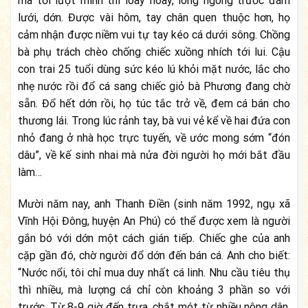
mà tới lượt mình thì loay hoay, lóng ngóng trước đám
lưới, dớn. Được vài hôm, tay chân quen thuộc hơn, họ
cảm nhận được niềm vui tự tay kéo cá dưới sông. Chồng
bà phụ trách chèo chống chiếc xuồng nhích tới lui. Cậu
con trai 25 tuổi dùng sức kéo lú khỏi mặt nước, lắc cho
nhẹ nước rồi đổ cá sang chiếc giỏ bà Phương đang chờ
sẵn. Đổ hết dớn rồi, họ túc tắc trở về, đem cá bán cho
thương lái. Trong lúc rảnh tay, bà vui vẻ kể về hai đứa con
nhỏ đang ở nhà học trực tuyến, về ước mong sớm “đón
dâu”, về kế sinh nhai mà nửa đời người họ mới bắt đầu
làm…
Mười năm nay, anh Thanh Điền (sinh năm 1992, ngụ xã
Vĩnh Hội Đông, huyện An Phú) có thể được xem là người
gắn bó với dớn một cách gián tiếp. Chiếc ghe của anh
cặp gần đó, chờ người đổ dớn đến bán cá. Anh cho biết:
“Nước nổi, tôi chỉ mua duy nhất cá linh. Nhu cầu tiêu thụ
thì nhiều, mà lượng cá chỉ còn khoảng 3 phần so với
trước. Từ 8-9 giờ đến trưa, chắt mót từ nhiều nông dân,