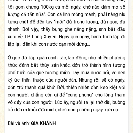
tôi gom chừng 100kg cá mỗi ngày, chớ nào dám mơ số
lượng cả tấn nữa”. Con cá linh mỏng manh, phải nâng niu
từng chút để đến tay “mối” đủ trọng lượng, đủ ngon, đủ
nhanh. Bởi vậy, thấy bụng ghe nằng nặng, anh bắt đầu
xuôi về TP. Long Xuyên. Ngày qua ngày, hành trình lặp đi
lặp lại, đến khi con nước cạn mới dừng…
Ở góc độ tập quán canh tác, lao động, như nhiều phương
thức đánh bắt thủy sản khác, dớn trở thành hình tượng
phổ biến của quê hương miền Tây mùa nước nổi, vẽ nên
ký ức thân thuộc của người dân. Nhưng rồi sẽ có ngày,
dớn trở thành quá khứ. Bởi, thiên nhiên dần keo kiệt với
con người, chẳng còn gì để “cung phụng” cho lòng tham
vô đáy của con người. Lúc ấy, người ta lại thở dài, buông
bỏ dớn ra khỏi đời mình, nhớ mong những ngày xưa cũ…
Bài và ảnh:
GIA KHÁNH