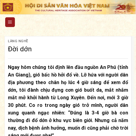
Skip
to
content
LÀNG NGHỀ
Đời dớn
Ngay hôm chúng tôi định lên đầu nguồn An Phú (tỉnh
An Giang), gió bấc hồ hởi đổ về. Lỡ hứa với người dân
địa phương theo chân họ lúc 4 giờ sáng để xem đổ
dớn, tôi đành chịu đựng cơn gió buốt da, mắt nhắm
mắt mở khởi hành từ Long Xuyên. Đến nơi, mới 3 giờ
30 phút. Co ro trong ngày gió trở mình, người dân
xung quanh ngạc nhiên: “Đúng là 3-4 giờ bà con
thường đi đổ dớn ở khu vực biên giới. Nhưng cả năm
nay, dịch bệnh ảnh hưởng, muốn đi cũng phải chờ trời
sáng mới được nha!”.