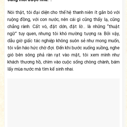
Nói thật, tôi đại diện cho thế hệ thanh niên ít gắn bó với
ruộng đồng, với con nước, nên cái gì cũng thấy lạ, cũng
chẳng rành. Cất vó, đặt dớn, đặt lờ… là những “thuật
ngữ” tuy quen, nhưng tôi khó mường tượng ra. Bởi vậy,
dẫu giờ giấc tác nghiệp không suôn sẻ như mong muốn,
tôi vẫn háo hức chờ đợi. Đến khi bước xuống xuồng, nghe
gió bên sông phả ràn rạt vào mặt, tôi xem mình như
khách thương hồ, chìm vào cuộc sống chòng chành, bám
lấy mùa nước mà tìm kế sinh nhai.