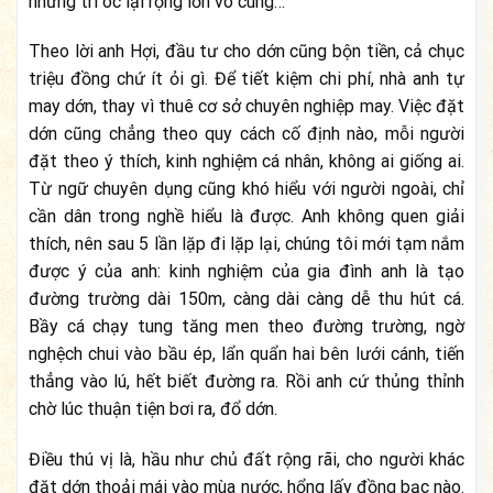
nhưng trí óc lại rộng lớn vô cùng…
Theo lời anh Hợi, đầu tư cho dớn cũng bộn tiền, cả chục
triệu đồng chứ ít ỏi gì. Để tiết kiệm chi phí, nhà anh tự
may dớn, thay vì thuê cơ sở chuyên nghiệp may. Việc đặt
dớn cũng chẳng theo quy cách cố định nào, mỗi người
đặt theo ý thích, kinh nghiệm cá nhân, không ai giống ai.
Từ ngữ chuyên dụng cũng khó hiểu với người ngoài, chỉ
cần dân trong nghề hiểu là được. Anh không quen giải
thích, nên sau 5 lần lặp đi lặp lại, chúng tôi mới tạm nắm
được ý của anh: kinh nghiệm của gia đình anh là tạo
đường trường dài 150m, càng dài càng dễ thu hút cá.
Bầy cá chạy tung tăng men theo đường trường, ngờ
nghệch chui vào bầu ép, lẩn quẩn hai bên lưới cánh, tiến
thẳng vào lú, hết biết đường ra. Rồi anh cứ thủng thỉnh
chờ lúc thuận tiện bơi ra, đổ dớn.
Điều thú vị là, hầu như chủ đất rộng rãi, cho người khác
đặt dớn thoải mái vào mùa nước, hổng lấy đồng bạc nào.