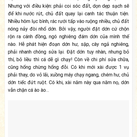
Nhưng với điều kiện: phải coi sóc đất, dọn dẹp sạch sẽ
để khi nước rút, chủ đất quay lại canh tác thuận tiện.
Nhiều hôm lục bình, rác rưới tấp vào ruộng nhiều, chủ đất
nóng nảy đòi nhổ dớn. Bởi vậy, người đặt dớn cứ chộn
rộn ra cánh đồng, ngó nghiêng đám dớn của mình thế
nào. Hễ phát hiện đoạn dớn hư, sập, cây ngả nghiêng,
phải nhanh chóng sửa lại. Đặt dớn tuy nhàn, nhưng bỏ
thí, bỏ liều thì cá dễ gì chạy! Còn về chi phí sửa chữa,
cũng hổng chừng hổng đỗi. Có khi mới xài được 1 vụ
phải thay, do vỏ lãi, xuồng máy chạy ngang, chém hư, chủ
dớn tiếc đứt ruột. Có khi, xài năm này qua năm nọ, dớn
vẫn chặn cá ào ào…