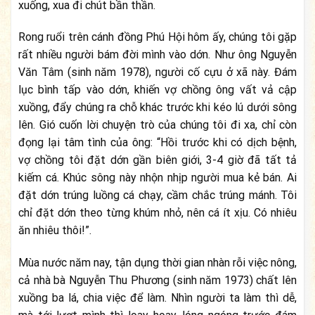
xuống, xua đi chút bần thần.
Rong ruổi trên cánh đồng Phú Hội hôm ấy, chúng tôi gặp
rất nhiều người bám đời mình vào dớn. Như ông Nguyễn
Văn Tâm (sinh năm 1978), người cố cựu ở xã này. Đám
lục bình tấp vào dớn, khiến vợ chồng ông vất vả cập
xuồng, đẩy chúng ra chỗ khác trước khi kéo lú dưới sông
lên. Gió cuốn lời chuyện trò của chúng tôi đi xa, chỉ còn
đọng lại tâm tình của ông: “Hồi trước khi có dịch bệnh,
vợ chồng tôi đặt dớn gần biên giới, 3-4 giờ đã tất tả
kiếm cá. Khúc sông này nhộn nhịp người mua kẻ bán. Ai
đặt dớn trúng luồng cá chạy, cầm chắc trúng mánh. Tôi
chỉ đặt dớn theo từng khúm nhỏ, nên cá ít xịu. Có nhiêu
ăn nhiêu thôi!”.
Mùa nước năm nay, tận dụng thời gian nhàn rỗi việc nông,
cả nhà bà Nguyễn Thu Phương (sinh năm 1973) chất lên
xuồng ba lá, chia việc để làm. Nhìn người ta làm thì dễ,