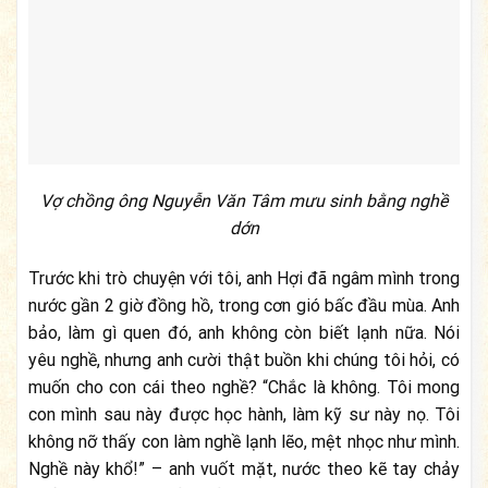
Vợ chồng ông Nguyễn Văn Tâm mưu sinh bằng nghề
dớn
Trước khi trò chuyện với tôi, anh Hợi đã ngâm mình trong
nước gần 2 giờ đồng hồ, trong cơn gió bấc đầu mùa. Anh
bảo, làm gì quen đó, anh không còn biết lạnh nữa. Nói
yêu nghề, nhưng anh cười thật buồn khi chúng tôi hỏi, có
muốn cho con cái theo nghề? “Chắc là không. Tôi mong
con mình sau này được học hành, làm kỹ sư này nọ. Tôi
không nỡ thấy con làm nghề lạnh lẽo, mệt nhọc như mình.
Nghề này khổ!” – anh vuốt mặt, nước theo kẽ tay chảy