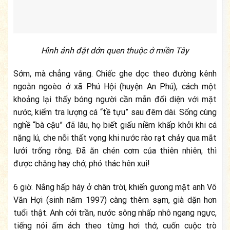
Hình ảnh đặt dớn quen thuộc ở miền Tây
Sớm, mà chẳng vắng. Chiếc ghe dọc theo đường kênh
ngoằn ngoèo ở xã Phú Hội (huyện An Phú), cách một
khoảng lại thấy bóng người cần mẫn đối diện với mặt
nước, kiểm tra lượng cá “tề tựu” sau đêm dài. Sống cùng
nghề “bà cậu” đã lâu, họ biết giấu niềm khấp khởi khi cá
nặng lú, che nỗi thất vọng khi nước rào rạt chảy qua mắt
lưới trống rỗng. Đã ăn chén cơm của thiên nhiên, thì
được chăng hay chớ, phó thác hên xui!
6 giờ. Nắng hấp háy ở chân trời, khiến gương mặt anh Võ
Văn Hợi (sinh năm 1997) càng thêm sạm, già dặn hơn
tuổi thật. Anh cởi trần, nước sông nhấp nhô ngang ngực,
tiếng nói ấm ách theo từng hơi thở, cuốn cuộc trò