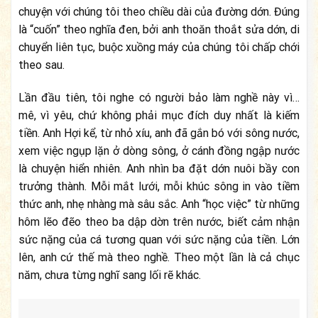
chuyện với chúng tôi theo chiều dài của đường dớn. Đúng
là “cuốn” theo nghĩa đen, bởi anh thoăn thoắt sửa dớn, di
chuyển liên tục, buộc xuồng máy của chúng tôi chấp chới
theo sau.
Lần đầu tiên, tôi nghe có người bảo làm nghề này vì…
mê, vì yêu, chứ không phải mục đích duy nhất là kiếm
tiền. Anh Hợi kể, từ nhỏ xíu, anh đã gắn bó với sông nước,
xem việc ngụp lặn ở dòng sông, ở cánh đồng ngập nước
là chuyện hiển nhiên. Anh nhìn ba đặt dớn nuôi bầy con
trưởng thành. Mỗi mắt lưới, mỗi khúc sông in vào tiềm
thức anh, nhẹ nhàng mà sâu sắc. Anh “học việc” từ những
hôm lẽo đẽo theo ba dập dờn trên nước, biết cảm nhận
sức nặng của cá tương quan với sức nặng của tiền. Lớn
lên, anh cứ thế mà theo nghề. Theo một lần là cả chục
năm, chưa từng nghĩ sang lối rẽ khác.