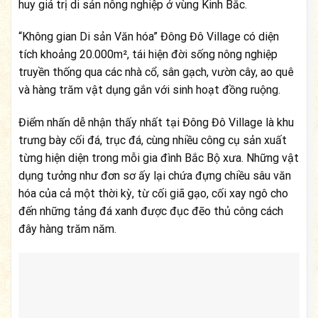
huy giá trị di sản nông nghiệp ở vùng Kinh Bắc.
“Không gian Di sản Văn hóa” Đông Đô Village có diện
tích khoảng 20.000m², tái hiện đời sống nông nghiệp
truyền thống qua các nhà cổ, sân gạch, vườn cây, ao quê
và hàng trăm vật dụng gắn với sinh hoạt đồng ruộng.
Điểm nhấn dễ nhận thấy nhất tại Đông Đô Village là khu
trưng bày cối đá, trục đá, cùng nhiều công cụ sản xuất
từng hiện diện trong mỗi gia đình Bắc Bộ xưa. Những vật
dụng tưởng như đơn sơ ấy lại chứa đựng chiều sâu văn
hóa của cả một thời kỳ, từ cối giã gạo, cối xay ngô cho
đến những tảng đá xanh được đục đẽo thủ công cách
đây hàng trăm năm.