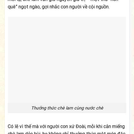
quê” ngọt ngào, gợi nhắc con người về cội nguồn.
Thưởng thức chè lam cùng nước chè
Có lẽ vì thế mà với người con xứ Đoài, mỗi khi cắn miếng
chè lam dẻo bùi, họ không chỉ thưởng thức một món đặc