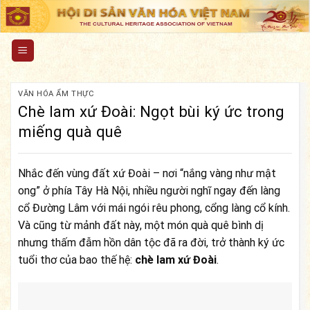
Skip
to
content
VĂN HÓA ẨM THỰC
Chè lam xứ Đoài: Ngọt bùi ký ức trong
miếng quà quê
Nhắc đến vùng đất xứ Đoài – nơi “nắng vàng như mật
ong” ở phía Tây Hà Nội, nhiều người nghĩ ngay đến làng
cổ Đường Lâm với mái ngói rêu phong, cổng làng cổ kính.
Và cũng từ mảnh đất này, một món quà quê bình dị
nhưng thấm đẫm hồn dân tộc đã ra đời, trở thành ký ức
tuổi thơ của bao thế hệ:
chè lam xứ Đoài
.