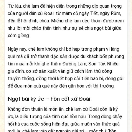
Từ lâu, chè lam đã hiện diện trong những dịp quan trọng
của người dân xứ Đoài: từ mâm cỗ ngày Tết, ngày Rằm,
đến lễ hội đình, chùa. Miếng chè lam dẻo thơm được xem
như lời mời chào thân tình, như sự sẻ chia ngọt bùi giữa
xóm giềng.
Ngày nay, chè lam không chỉ bó hẹp trong phạm vi làng
quê mà đã trở thành đặc sản được du khách bốn phương
tìm mua mỗi khi ghé thăm Đường Lâm, Sơn Tây. Nhiều
gia đình, cơ sở sản xuất vẫn giữ cách làm thủ công
truyền thống, đồng thời kết hợp cải tiến bao bì, đóng gói
để đưa món quà quê này đến gần hơn với thị trường.
Ngọt bùi ký ức – hồn cốt xứ Đoài
Không đơn thuần là món ăn, chè lam xứ Đoài còn là ký
ức, là biểu tượng của tình quê hồn hậu. Trong dòng chảy
hối hả của cuộc sống hiện đại, giữa muôn vàn thức quà
mới lạ, chè lam vẫn giữ nguyên giá trị – một thứ “hồn