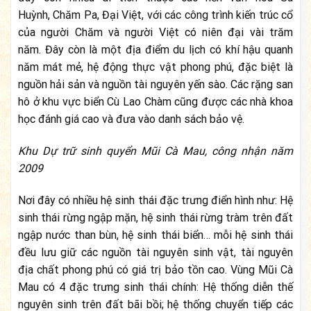
Huỳnh, Chăm Pa, Đại Việt, với các công trình kiến trúc cổ
của người Chăm và người Việt có niên đại vài trăm
năm. Đây còn là một địa điểm du lịch có khí hậu quanh
năm mát mẻ, hệ động thực vật phong phú, đặc biệt là
nguồn hải sản và nguồn tài nguyên yến sào. Các rặng san
hô ở khu vực biển Cù Lao Chàm cũng được các nhà khoa
học đánh giá cao và đưa vào danh sách bảo vệ.
Khu Dự trữ sinh quyển Mũi Cà Mau, công nhận năm
2009
Nơi đây có nhiều hệ sinh thái đặc trưng điển hình như: Hệ
sinh thái rừng ngập mặn, hệ sinh thái rừng tràm trên đất
ngập nước than bùn, hệ sinh thái biển… mỗi hệ sinh thái
đều lưu giữ các nguồn tài nguyên sinh vật, tài nguyên
địa chất phong phú có giá trị bảo tồn cao. Vùng Mũi Cà
Mau có 4 đặc trưng sinh thái chính: Hệ thống diễn thế
nguyên sinh trên đất bãi bồi; hệ thống chuyển tiếp các