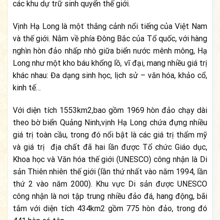
các khu dự trữ sinh quyển thế giới.
Vịnh Hạ Long là một thắng cảnh nổi tiếng của Việt Nam
và thế giới. Nằm về phía Đông Bắc của Tổ quốc, với hàng
nghìn hòn đảo nhấp nhô giữa biển nước mênh mông, Hạ
Long như một kho báu khổng lồ, vĩ đại, mang nhiều giá trị
khác nhau: Đa dạng sinh học, lịch sử – văn hóa, khảo cổ,
kinh tế…
Với diện tích 1553km2,bao gồm 1969 hòn đảo chạy dài
theo bờ biển Quảng Ninh,vịnh Hạ Long chứa đựng nhiều
giá trị toàn cầu, trong đó nổi bật là các giá trị thẩm mỹ
và giá trị địa chất đã hai lần được Tổ chức Giáo dục,
Khoa học và Văn hóa thế giới (UNESCO) công nhận là Di
sản Thiên nhiên thế giới (lần thứ nhất vào năm 1994, lần
thứ 2 vào năm 2000). Khu vực Di sản được UNESCO
công nhận là nơi tập trung nhiều đảo đá, hang động, bãi
tắm với diện tích 434km2 gồm 775 hòn đảo, trong đó