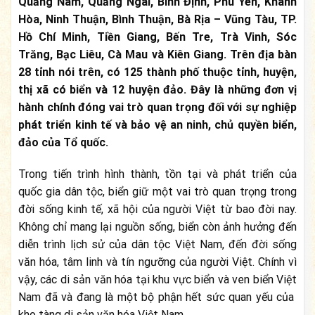
Quảng Nam, Quảng Ngãi, Bình Định, Phú Yên, Khánh
Hòa, Ninh Thuận, Bình Thuận, Bà Rịa – Vũng Tàu, TP.
Hồ Chí Minh, Tiền Giang, Bến Tre, Trà Vinh, Sóc
Trăng, Bạc Liêu, Cà Mau và Kiên Giang. Trên địa bàn
28 tỉnh nói trên, có 125 thành phố thuộc tỉnh, huyện,
thị xã có biển và 12 huyện đảo. Đây là những đơn vị
hành chính đóng vai trò quan trọng đối với sự nghiệp
phát triển kinh tế và bảo vệ an ninh, chủ quyền biển,
đảo của Tổ quốc.
Trong tiến trình hình thành, tồn tại và phát triển của
quốc gia dân tộc, biển giữ một vai trò quan trọng trong
đời sống kinh tế, xã hội của người Việt từ bao đời nay.
Không chỉ mang lại nguồn sống, biển còn ảnh hưởng đến
diễn trình lịch sử của dân tộc Việt Nam, đến đời sống
văn hóa, tâm linh và tín ngưỡng của người Việt. Chính vì
vậy, các di sản văn hóa tại khu vực biển và ven biển Việt
Nam đã và đang là một bộ phận hết sức quan yếu của
kho tàng di sản văn hóa Việt Nam.