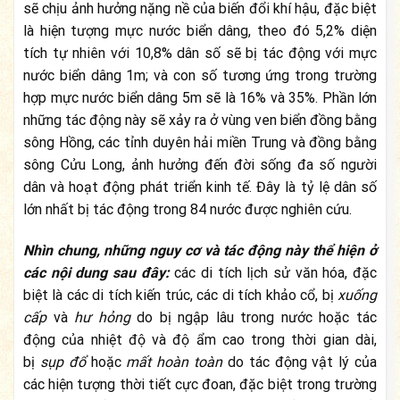
sẽ chịu ảnh hưởng nặng nề của biến đổi khí hậu, đặc biệt
là hiện tượng mực nước biển dâng, theo đó 5,2% diện
tích tự nhiên với 10,8% dân số sẽ bị tác động với mực
nước biển dâng 1m; và con số tương ứng trong trường
hợp mực nước biển dâng 5m sẽ là 16% và 35%. Phần lớn
những tác động này sẽ xảy ra ở vùng ven biển đồng bằng
sông Hồng, các tỉnh duyên hải miền Trung và đồng bằng
sông Cửu Long, ảnh hưởng đến đời sống đa số người
dân và hoạt động phát triển kinh tế. Đây là tỷ lệ dân số
lớn nhất bị tác động trong 84 nước được nghiên cứu.
Nhìn chung, những nguy cơ và tác động này thể hiện ở
các nội dung sau đây:
các di tích lịch sử văn hóa, đặc
biệt là các di tích kiến trúc, các di tích khảo cổ, bị
xuống
cấp
và
hư hỏng
do bị ngập lâu trong nước hoặc tác
động của nhiệt độ và độ ẩm cao trong thời gian dài,
bị
sụp đổ
hoặc
mất hoàn toàn
do tác động vật lý của
các hiện tượng thời tiết cực đoan, đặc biệt trong trường