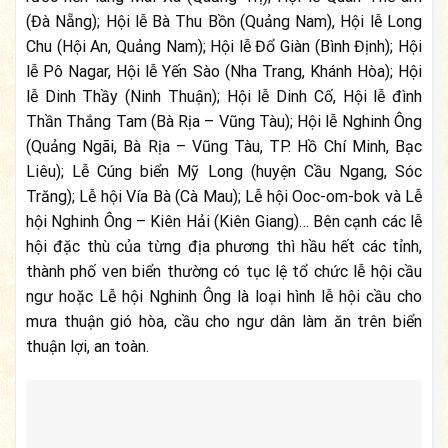
(Đà Nẵng); Hội lễ Bà Thu Bồn (Quảng Nam), Hội lễ Long
Chu (Hội An, Quảng Nam); Hội lễ Đổ Giàn (Bình Định); Hội
lễ Pô Nagar, Hội lễ Yến Sào (Nha Trang, Khánh Hòa); Hội
lễ Dinh Thầy (Ninh Thuận); Hội lễ Dinh Cố, Hội lễ đình
Thần Thắng Tam (Bà Rịa – Vũng Tàu); Hội lễ Nghinh Ông
(Quảng Ngãi, Bà Rịa – Vũng Tàu, TP. Hồ Chí Minh, Bạc
Liêu); Lễ Cúng biển Mỹ Long (huyện Cầu Ngang, Sóc
Trăng); Lễ hội Vía Bà (Cà Mau); Lễ hội Ooc-om-bok và Lễ
hội Nghinh Ông – Kiên Hải (Kiên Giang)… Bên cạnh các lễ
hội đặc thù của từng địa phương thì hầu hết các tỉnh,
thành phố ven biển thường có tục lệ tổ chức lễ hội cầu
ngư hoặc Lễ hội Nghinh Ông là loại hình lễ hội cầu cho
mưa thuận gió hòa, cầu cho ngư dân làm ăn trên biển
thuận lợi, an toàn.