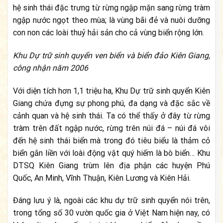
hệ sinh thái đặc trưng từ rừng ngập mặn sang rừng tràm
ngập nước ngọt theo mùa; là vùng bãi đẻ và nuôi dưỡng
con non các loài thuỷ hải sản cho cả vùng biển rộng lớn.
Khu Dự trữ sinh quyển ven biển và biển đảo Kiên Giang,
công nhận năm 2006
Với diện tích hơn 1,1 triệu ha, Khu Dự trữ sinh quyển Kiên
Giang chứa đựng sự phong phú, đa dạng và đặc sắc về
cảnh quan và hệ sinh thái. Ta có thể thấy ở đây từ rừng
tràm trên đất ngập nước, rừng trên núi đá – núi đá vôi
đến hệ sinh thái biển mà trong đó tiêu biểu là thảm cỏ
biển gắn liền với loài động vật quý hiếm là bò biển… Khu
DTSQ Kiên Giang trùm lên địa phận các huyện Phú
Quốc, An Minh, Vĩnh Thuận, Kiên Lương và Kiên Hải.
Đáng lưu ý là, ngoài các khu dự trữ sinh quyển nói trên,
trong tổng số 30 vườn quốc gia ở Việt Nam hiện nay, có