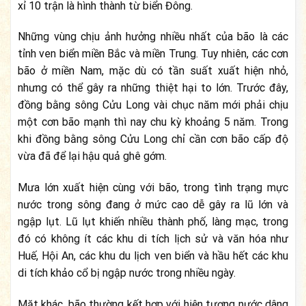
xỉ 10 trận là hình thành từ biển Đông.
Những vùng chịu ảnh hưởng nhiều nhất của bão là các
tỉnh ven biển miền Bắc và miền Trung. Tuy nhiên, các cơn
bão ở miền Nam, mặc dù có tần suất xuất hiện nhỏ,
nhưng có thể gây ra những thiệt hại to lớn. Trước đây,
đồng bằng sông Cửu Long vài chục năm mới phải chịu
một cơn bão mạnh thì nay chu kỳ khoảng 5 năm. Trong
khi đồng bằng sông Cửu Long chỉ cần cơn bão cấp độ
vừa đã để lại hậu quả ghê gớm.
Mưa lớn xuất hiện cùng với bão, trong tình trạng mực
nước trong sông đang ở mức cao dễ gây ra lũ lớn và
ngập lụt. Lũ lụt khiến nhiều thành phố, làng mạc, trong
đó có không ít các khu di tích lịch sử và văn hóa như
Huế, Hội An, các khu du lịch ven biển và hầu hết các khu
di tích khảo cổ bị ngập nước trong nhiều ngày.
Mặt khác, bão thường kết hợp với hiện tượng nước dâng