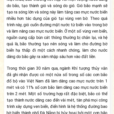
do bão, tạo thành gió và sóng do gió. Gió bão mạnh sẽ
tạo ra sóng lớn và sóng này làm tăng cao mực nước biển
nhiều hơn tác dụng của gió tại vùng ven bờ. Theo quá
trình này, gió cuốn đường mặt nước từ biển vào trong bờ
và làm nâng cao mực nước biển. Ở một số vùng ven biển,
nguồn cung cấp bùn cát thông thường bị chắn lại, và hệ
quả là, bão thường tạo nên sóng và làm cho đường bờ
biển hạ thấp đi một cách nhanh chóng, làm cho nước
dâng do bão gây ra xâm nhập sâu hơn vào đất liền.
Trong thời gian 30 năm qua, ngành Khí tượng thủy văn
đã ghi nhận được có một nửa số trong số các cơn bão
đổ bộ vào Việt Nam đã làm dâng cao mực nước trên 1
mét và có 11% số cơn bão làm dâng cao mực nước biển
trên 2 mét. Một số trường hợp rất đặc biệt, bão có thể
tạo thành nước dâng cao đến vài mét, tàn phá mọi công
trình xây dựng ven biển, điển hình là hệ thống đường bao
bờ biển thành phố Đà Nẵng bị hủy hoại bởi một cơn bão