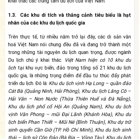
khai thác các trung tâm du lịch của Việt Nam.
1.3. Các khu di tích và thắng cảnh tiêu biểu là hạt
nhân của các khu du lịch quốc gia
Trên thực tế, từ nhiều năm trở lại đây, các di sản văn
hoá Việt Nam nói chung đều đã và đang trở thành một
trong những tài nguyên du lịch quan trọng, được ngành
Du lịch chú ý khai thác.
Việt Nam hiện có 10 khu du
lịch
tại khu vực biển, đảo trong tổng số 21 khu du lịch
quốc gia, là những trọng điểm để đầu tư thúc đẩy phát
triển du lịch. Đó là:
Khu du lịch vịnh Hạ Long – quần đảo
Cát Bà (Quảng Ninh, Hải Phòng), Khu du lịch Lăng Cô –
Hải Vân – Non Nước (Thừa Thiên Huế và Đà Nẵng),
Khu du lịch phố cổ Hội An (Quảng Nam), Khu du lịch
vịnh Vân Phong – mũi Đại Lãnh (Khánh Hòa), Khu du
lịch biển Phan Thiết – Mũi Né (Bình Thuận), Khu dự trữ
sinh quyển Cần Giờ (TP. Hồ Chí Minh), Khu du lịch sinh
thái – lịch sử Côn Đảo (Bà Rịa – Vũng Tàu), Khu du lịch