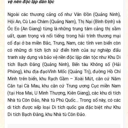
vệ nền độc lập dân tộc
Ngoài các thương cảng cổ như Vân Đồn (Quảng Ninh),
Hội An, Cù Lao Chàm (Quảng Nam), Thị Nại (Bình Định) và
Óc Eo (An Giang) từng là những trung tâm cảng thị sầm
uất, quan trọng và nổi tiếng trong hải trình thương mại
cổ đại ở ba miền Bắc, Trung, Nam, các tỉnh ven biển còn
có những di tích lịch sử điển hình của sự nghiệp đấu
tranh xây dựng và bảo vệ nền độc lập dân tộc như Khu Di
tích Bạch Đằng (Quảng Ninh), Bến tàu Không số (Hải
Phòng), khu địa đạoVĩnh Mốc (Quảng Trị), đường Hồ Chí
Minh trên biển, khu Rạch Gầm – Xoài Mút, căn cứ Năm
Căn tại Cà Mau, khu căn cứ Trung ương Cục miền Nam
(tại Hoa Mai, U Minh Thượng, Kiên Giang), các khu di tích
Nhà tù Côn Đảo, Nhà tù Phú Quốc… Trong số này, có các
di tích được xếp loại Di tích quốc gia đặc biệt như Khu
Di tích Bạch Đằng, khu Nhà tù Côn Đảo.