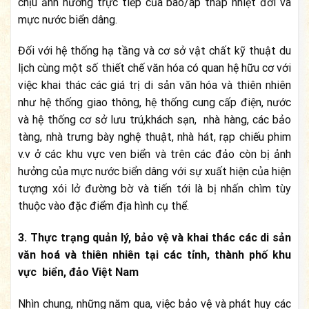
chịu ảnh hưởng trực tiếp của bão/áp thấp nhiệt đới và
mực nước biển dâng.
Đối với hệ thống hạ tầng và cơ sở vật chất kỹ thuật du
lịch cùng một số thiết chế văn hóa có quan hệ hữu cơ với
việc khai thác các giá trị di sản văn hóa và thiên nhiên
như hệ thống giao thông, hệ thống cung cấp điện, nước
và hệ thống cơ sở lưu trú,khách sạn, nhà hàng, các bảo
tàng, nhà trưng bày nghệ thuật, nhà hát, rạp chiếu phim
v.v ở các khu vực ven biển và trên các đảo còn bị ảnh
hưởng của mực nước biển dâng với sự xuất hiện của hiện
tượng xói lở đường bờ và tiến tới là bị nhấn chìm tùy
thuộc vào đặc điểm địa hình cụ thể.
3. Thực trạng quản lý, bảo vệ và khai thác các di sản
văn hoá và thiên nhiên tại các tỉnh, thành phố khu
vực biển, đảo Việt Nam
Nhìn chung, những năm qua, việc bảo vệ và phát huy các