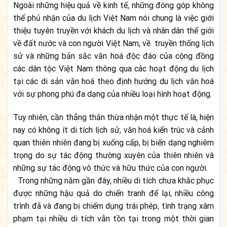
Ngoài những hiệu quả về kinh tế, những đóng góp không
thể phủ nhận của du lịch Việt Nam nói chung là việc giới
thiệu tuyên truyền với khách du lịch và nhân dân thế giới
về đất nư­ớc và con ng­ười Việt Nam, về truyền thống lịch
sử và những bản sắc văn hoá độc đáo của cộng đồng
các dân tộc Việt Nam thông qua các hoạt động du lịch
tại các di sản văn hoá theo định hư­ớng du lịch văn hoá
với sự phong phú đa dạng của nhiều loại hình hoạt động.
Tuy nhiên, cần thẳng thắn thừa nhận một thực tế là, hiện
nay có không ít di tích lịch sử, văn hoá kiến trúc và cảnh
quan thiên nhiên đang bị xuống cấp, bị biến dạng nghiêm
trọng do sự tác động th­ường xuyên của thiên nhiên và
những sự tác động vô thức và hữu thức của con ng­ười.
Trong những năm gần đây, nhiều di tích ch­ưa khắc phục
đư­ợc những hậu quả do chiến tranh để lại, nhiều công
trình đã và đang bị chiếm dụng trái phép, tình trạng xâm
phạm tại nhiều di tích vẫn tồn tại trong một thời gian