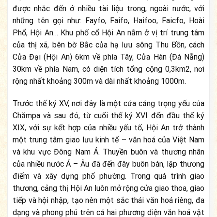
được nhắc đến ở nhiều tài liệu trong, ngoài nước, với
những tên gọi như: Fayfo, Faifo, Haifoo, Faicfo, Hoài
Phổ, Hội An… Khu phố cổ Hội An nằm ở vị trí trung tâm
của thị xã, bên bờ Bắc của hạ lưu sông Thu Bồn, cách
Cửa Đại (Hội An) 6km về phía Tây, Cửa Hàn (Đà Nẵng)
30km về phía Nam, có diện tích tổng cộng 0,3km2, nơi
rộng nhất khoảng 300m và dài nhất khoảng 1000m.
Trước thế kỷ XV, nơi đây là một cửa cảng trọng yếu của
Chămpa và sau đó, từ cuối thế kỷ XVI đến đầu thế kỷ
XIX, với sự kết hợp của nhiều yếu tố, Hội An trở thành
một trung tâm giao lưu kinh tế – văn hoá của Việt Nam
và khu vực Đông Nam Á. Thuyền buôn và thương nhân
của nhiều nước Á – Âu đã đến đây buôn bán, lập thương
điếm và xây dựng phố phường. Trong quá trình giao
thương, cảng thị Hội An luôn mở rộng cửa giao thoa, giao
tiếp và hội nhập, tạo nên một sắc thái văn hoá riêng, đa
dạng và phong phú trên cả hai phương diện văn hoá vật