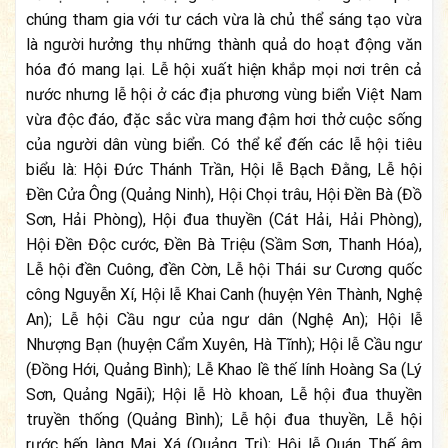
chúng tham gia với tư cách vừa là chủ thể sáng tạo vừa
là người hưởng thụ những thành quả do hoạt động văn
hóa đó mang lại. Lễ hội xuất hiện khắp mọi nơi trên cả
nước nhưng lễ hội ở các địa phương vùng biển Việt Nam
vừa độc đáo, đặc sắc vừa mang đậm hơi thở cuộc sống
của người dân vùng biển. Có thể kể đến các lễ hội tiêu
biểu là: Hội Đức Thánh Trần, Hội lễ Bạch Đằng, Lễ hội
Đền Cửa Ông (Quảng Ninh), Hội Chọi trâu, Hội Đền Bà (Đồ
Sơn, Hải Phòng), Hội đua thuyền (Cát Hải, Hải Phòng),
Hội Đền Độc cước, Đền Bà Triệu (Sầm Sơn, Thanh Hóa),
Lễ hội đền Cuông, đền Cờn, Lễ hội Thái sư Cương quốc
công Nguyễn Xí, Hội lễ Khai Canh (huyện Yên Thành, Nghệ
An); Lễ hội Cầu ngư của ngư dân (Nghệ An); Hội lễ
Nhượng Bạn (huyện Cẩm Xuyên, Hà Tĩnh); Hội lễ Cầu ngư
(Đồng Hới, Quảng Bình); Lễ Khao lề thế lính Hoàng Sa (Lý
Sơn, Quảng Ngãi); Hội lễ Hò khoan, Lễ hội đua thuyền
truyền thống (Quảng Bình); Lễ hội đua thuyền, Lễ hội
rước hến làng Mai Xá (Quảng Trị); Hội lễ Quán Thế âm