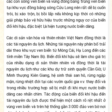
các con sông ven biển và vùng đồng bằng trũng ven biển
tại khu vực đồng bằng sông Cửu Long nên rất dễ bị cuốn
trôi, bị xáo trộn, bị bồi lấp nếu không kịp thời có những
giải pháp bảo vệ hữu hiệu trước những nguy cơ của biến
đổi khí hậu, đặc biệt l;à hiện tượng nước biển dâng.
Các di sản văn hóa và thiên nhiên Việt Nam đồng thời là
các tài nguyên du lịch. Những tài nguyên này phân bố trảỉ
dài theo khu vực ven biển từ Móng Cái, Hạ Long đến các
tỉnh miền Tây Nam Bộ. Biến đổi khí hậu sẽ làm cho giá trị
của nhiều dạng di sản thiên nhiên và đồng thời là tài
nguyên du lịch như các khu dự trữ sinh quyển Cần Giờ, U
Minh thượng Kiên Giang, hệ sinh thái san hô, rừng ngập
mặn, rừng nhiệt đới tại các vườn quốc gia v.v. thay đổi và
trong nhiều trường hợp sẽ bị mất đi khi mực nước biển
dâng cao nhấn chìm. Tác động của biến đổi khí hậu đến
tài nguyên du lịch được thể hiện một cách rõ rệt nhất ở
vùng ven biển và trên hệ thống gần 3.000 đảo ven bờ nơi