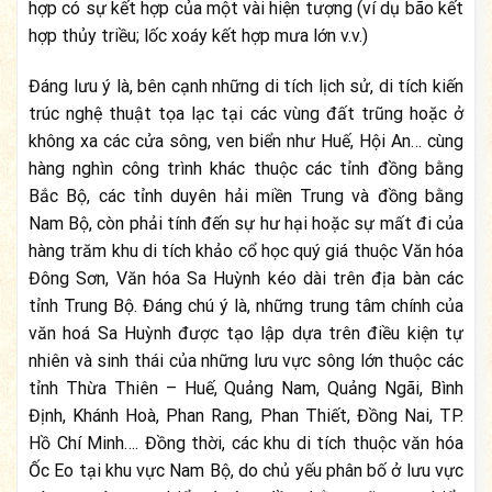
hợp có sự kết hợp của một vài hiện tượng (ví dụ bão kết
hợp thủy triều; lốc xoáy kết hợp mưa lớn v.v.)
Đáng lưu ý là, bên cạnh những di tích lịch sử, di tích kiến
trúc nghệ thuật tọa lạc tại các vùng đất trũng hoặc ở
không xa các cửa sông, ven biển như Huế, Hội An… cùng
hàng nghìn công trình khác thuộc các tỉnh đồng bằng
Bắc Bộ, các tỉnh duyên hải miền Trung và đồng bằng
Nam Bộ, còn phải tính đến sự hư hại hoặc sự mất đi của
hàng trăm khu di tích khảo cổ học quý giá thuộc Văn hóa
Đông Sơn, Văn hóa Sa Huỳnh kéo dài trên địa bàn các
tỉnh Trung Bộ. Đáng chú ý là, những trung tâm chính của
văn hoá Sa Huỳnh được tạo lập dựa trên điều kiện tự
nhiên và sinh thái của những lưu vực sông lớn thuộc các
tỉnh Thừa Thiên – Huế, Quảng Nam, Quảng Ngãi, Bình
Định, Khánh Hoà, Phan Rang, Phan Thiết, Đồng Nai, TP.
Hồ Chí Minh…. Đồng thời, các khu di tích thuộc văn hóa
Ốc Eo tại khu vực Nam Bộ, do chủ yếu phân bố ở lưu vực