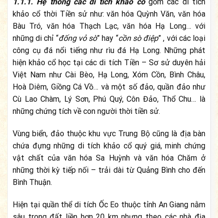
1.1.1.
Hệ thống các di tích khảo cổ
gồm các di tích
khảo cổ thời Tiền sử như: văn hóa Quỳnh Văn, văn hóa
Bàu Tró, văn hóa Thạch Lạc, văn hóa Hạ Long… với
những di chỉ “
đống vỏ sò
” hay “
cồn sò điệp
” , với các loại
công cụ đá nổi tiếng như rìu đá Hạ Long. Những phát
hiện khảo cổ học tại các di tích Tiền – Sơ sử duyên hải
Việt Nam như Cài Bèo, Hạ Long, Xóm Cồn, Bình Châu,
Hoà Diêm, Giồng Cá Vồ… và một số đảo, quần đảo như
Cù Lao Chàm, Lý Sơn, Phú Quý, Côn Đảo, Thổ Chu… là
những chứng tích về con người thời tiền sử.
Vùng biển, đảo thuộc khu vực Trung Bộ cũng là địa bàn
chứa đựng những di tích khảo cổ quý giá, minh chứng
vật chất của văn hóa Sa Huỳnh và văn hóa Chăm ở
những thời kỳ tiếp nối – trải dài từ
Quảng Bình
cho đến
Bình Thuận.
Hiện tại quần thể di tích Ốc Eo thuộc tỉnh An Giang nằm
sâu trong đất liền hơn 20 km nhưng theo các nhà địa