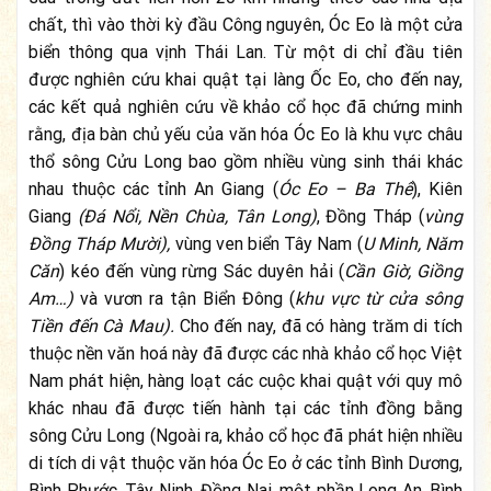
chất, thì vào thời kỳ đầu Công nguyên, Óc Eo là một cửa
biển thông qua vịnh Thái Lan. Từ một di chỉ đầu tiên
được nghiên cứu khai quật tại làng Ốc Eo, cho đến nay,
các kết quả nghiên cứu về khảo cổ học đã chứng minh
rằng, địa bàn chủ yếu của văn hóa Óc Eo là khu vực châu
thổ sông Cửu Long bao gồm nhiều vùng sinh thái khác
nhau thuộc các tỉnh An Giang (
Óc Eo – Ba Thê
), Kiên
Giang
(Đá Nổi, Nền Chùa, Tân Long)
, Đồng Tháp (
vùng
Đồng Tháp Mười),
vùng ven biển Tây Nam (
U Minh, Năm
Căn
) kéo đến vùng rừng Sác duyên hải (
Cần Giờ, Giồng
Am…)
và vươn ra tận Biển Đông (
khu vực từ cửa sông
Tiền đến Cà Mau).
Cho đến nay, đã có hàng trăm di tích
thuộc nền văn hoá này đã được các nhà khảo cổ học Việt
Nam phát hiện, hàng loạt các cuộc khai quật với quy mô
khác nhau đã được tiến hành tại các tỉnh đồng bằng
sông Cửu Long (Ngoài ra, khảo cổ học đã phát hiện nhiều
di tích di vật thuộc văn hóa Óc Eo ở các tỉnh Bình Dương,
Bình Phước, Tây Ninh, Đồng Nai, một phần Long An, Bình