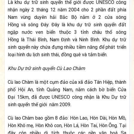
Là khu dự trữ sinh quyển thế giới được UNESCO công
nhận ngày 2 tháng 12 năm 2004 cho 2 phần đất phía
Nam vùng duyên hải Bắc Bộ nằm ở 2 cửa sông
Hồng và sông Đáy. Đây là khu dự trữ sinh quyển đất
ngập nước ven biển thuộc 3 tỉnh châu thổ sông
Hồng là Thái Bình, Nam Định và Ninh Bình. Khu dự trữ
sinh quyển này chứa đựng nhiều tiềm năng để phát triển
loại hình du lịch sinh thái, đồng quê và tắm biển.
Khu Dự trữ sinh quyển Cù Lao Chàm
Cù lao Chàm là một cụm đảo của xã đảo Tân Hiệp, thành
phố Hội An, tỉnh Quảng Nam, nằm cách bờ biển Cửa
Đại 15km, đã được UNESCO công nhận là Khu Dự trữ
sinh quyển thế giới năm 2009.
Cù lao Chàm bao gồm 8 đảo: Hòn Lao, Hòn Dài, Hòn Mồ,
Hòn Khô mẹ, Hòn Khô con, Hòn Lá, Hòn Tai, Hòn Ông. Tại
đây còn nhiều di tích thuộc các nền văn hoá Sa