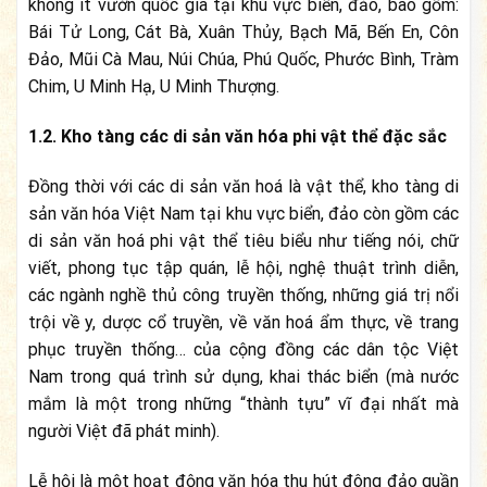
không ít vườn quốc gia tại khu vực biển, đảo, bao gồm:
Bái Tử Long, Cát Bà, Xuân Thủy, Bạch Mã, Bến En, Côn
Đảo, Mũi Cà Mau, Núi Chúa, Phú Quốc, Phước Bình, Tràm
Chim, U Minh Hạ, U Minh Thượng.
1.2. Kho tàng các di sản văn hóa phi vật thể đặc sắc
Đồng thời với các di sản văn hoá là vật thể, kho tàng di
sản văn hóa Việt Nam tại khu vực biển, đảo còn gồm các
di sản văn hoá phi vật thể tiêu biểu như tiếng nói, chữ
viết, phong tục tập quán, lễ hội, nghệ thuật trình diễn,
các ngành nghề thủ công truyền thống, những giá trị nổi
trội về y, dược cổ truyền, về văn hoá ẩm thực, về trang
phục truyền thống… của cộng đồng các dân tộc Việt
Nam trong quá trình sử dụng, khai thác biển (mà nước
mắm là một trong những “thành tựu” vĩ đại nhất mà
người Việt đã phát minh).
Lễ hội là một hoạt động văn hóa thu hút đông đảo quần