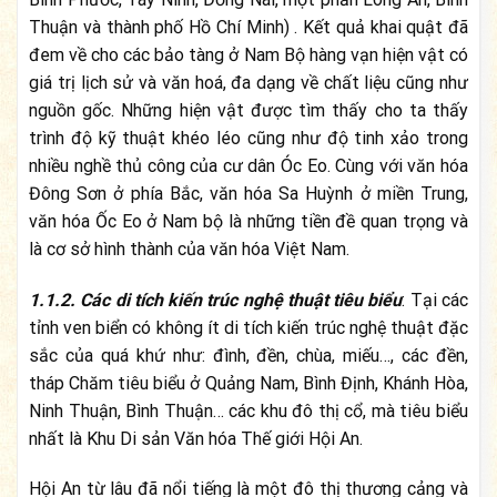
Thuận và thành phố Hồ Chí Minh) . Kết quả khai quật đã
đem về cho các bảo tàng ở Nam Bộ hàng vạn hiện vật có
giá trị lịch sử và văn hoá, đa dạng về chất liệu cũng như
nguồn gốc. Những hiện vật được tìm thấy cho ta thấy
trình độ kỹ thuật khéo léo cũng như độ tinh xảo trong
nhiều nghề thủ công của cư dân Óc Eo. Cùng với văn hóa
Đông Sơn ở phía Bắc, văn hóa Sa Huỳnh ở miền Trung,
văn hóa Ốc Eo ở Nam bộ là những tiền đề quan trọng và
là cơ sở hình thành của văn hóa Việt Nam.
1.1.2.
Các di tích kiến trúc nghệ thuật tiêu biểu
: Tại các
tỉnh ven biển có không ít di tích kiến trúc nghệ thuật đặc
sắc của quá khứ như: đình, đền, chùa, miếu…, các đền,
tháp Chăm tiêu biểu ở Quảng Nam, Bình Định, Khánh Hòa,
Ninh Thuận, Bình Thuận… các khu đô thị cổ, mà tiêu biểu
nhất là Khu Di sản Văn hóa Thế giới Hội An.
Hội An từ lâu đã nổi tiếng là một đô thị thương cảng và