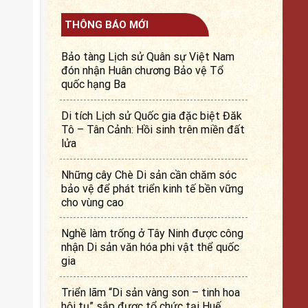
THÔNG BÁO MỚI
Bảo tàng Lịch sử Quân sự Việt Nam
đón nhận Huân chương Bảo vệ Tổ
quốc hạng Ba
Di tích Lịch sử Quốc gia đặc biệt Đăk
Tô – Tân Cảnh: Hồi sinh trên miền đất
lửa
Những cây Chè Di sản cần chăm sóc
bảo vệ để phát triển kinh tế bền vững
cho vùng cao
Nghề làm trống ở Tây Ninh được công
nhận Di sản văn hóa phi vật thể quốc
gia
Triển lãm “Di sản vàng son – tinh hoa
hội tụ” sắp được tổ chức tại Huế