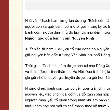
Nhà văn Thạch Lam từng tán dương: “Bánh cốm là m
người con xa quê, bánh cốm khơi gợi những ký ức h
bánh cốm, người dân Thủ đô lập tức nhớ đến thươ
Nguồn gốc của bánh cốm Nguyên Ninh
Xuất hiện từ năm 1865, cụ tổ của dòng họ Nguyễn 
giữ nguyên bản gốc từ làng Yên Ninh, nơi phố Hàng
Thời gian đầu, bánh cốm được bán tại chợ Đồng Xu
và thấm đượm tinh thần thu Hà Nội. Qua 6 thế hệ 
gìn giữ nhờ bí quyết gia truyền được lưu giữ hơn 150
Những chiếc bánh cốm tuy có vẻ ngoài giản dị nhưng
nguyên liệu, việc chọn loại cốm và đỗ xanh phù hợp 
Nguyên Ninh, yếu tố quan trọng nhất khi làm bánh 
nhiều năm học hỏi mới có thể thành thạo kỹ thuật 