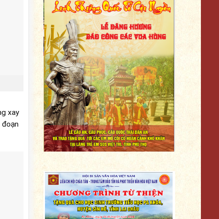
ng xay
g đoạn