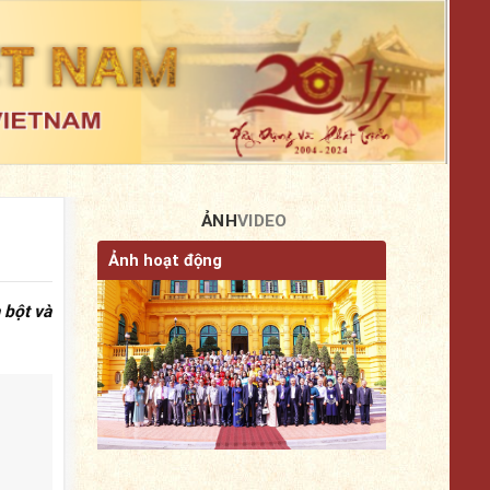
ẢNH
VIDEO
Ảnh hoạt động
 bột và