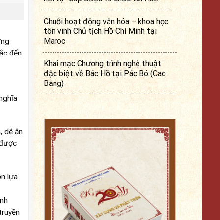
Chuỗi hoạt động văn hóa – khoa học
tôn vinh Chủ tịch Hồ Chí Minh tại
Maroc
ững
hắc đến
Khai mạc Chương trình nghệ thuật
đặc biệt về Bác Hồ tại Pác Bó (Cao
Bằng)
nghĩa
, dễ ăn
 được
ọn lựa
ành
truyền