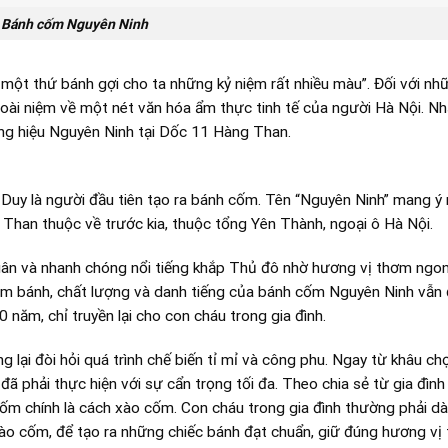
Bánh cốm Nguyên Ninh
ột thứ bánh gợi cho ta những kỷ niệm rất nhiều màu”. Đối với nh
oài niệm về một nét văn hóa ẩm thực tinh tế của người Hà Nội. N
ng hiệu Nguyên Ninh tại Dốc 11 Hàng Than.
Duy là người đầu tiên tạo ra bánh cốm. Tên “Nguyên Ninh” mang ý 
 Than thuộc về trước kia, thuộc tổng Yên Thành, ngoại ô Hà Nội.
ân và nhanh chóng nổi tiếng khắp Thủ đô nhờ hương vị thơm ngon
làm bánh, chất lượng và danh tiếng của bánh cốm Nguyên Ninh vẫn
 năm, chỉ truyền lại cho con cháu trong gia đình.
 lại đòi hỏi quá trình chế biến tỉ mỉ và công phu. Ngay từ khâu ch
đã phải thực hiện với sự cẩn trọng tối đa. Theo chia sẻ từ gia đình
cốm chính là cách xào cốm. Con cháu trong gia đình thường phải d
xào cốm, để tạo ra những chiếc bánh đạt chuẩn, giữ đúng hương vị 