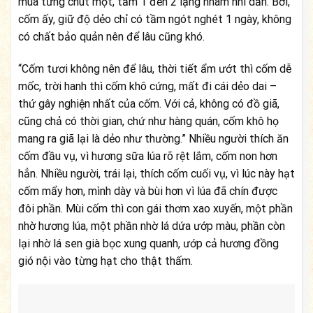
mua từng chút một, tầm 1 đến 2 lạng nhâm nhi dần. Bởi,
cốm ấy, giữ độ dẻo chỉ có tầm ngót nghét 1 ngày, không
có chất bảo quản nên để lâu cũng khó.
“Cốm tươi không nên để lâu, thời tiết ẩm ướt thì cốm dễ
mốc, trời hanh thì cốm khô cứng, mất đi cái dẻo dai –
thứ gây nghiện nhất của cốm. Với cả, không có đồ giã,
cũng chả có thời gian, chứ như hàng quán, cốm khô họ
mang ra giã lại là dẻo như thường.” Nhiều người thích ăn
cốm đầu vụ, vì hương sữa lúa rõ rệt lắm, cốm non hơn
hẳn. Nhiều người, trái lại, thích cốm cuối vụ, vì lúc này hạt
cốm mẩy hơn, mình dày và bùi hơn vì lúa đã chín được
đôi phần. Mùi cốm thì con gái thơm xao xuyến, một phần
nhờ hương lúa, một phần nhờ lá dứa ướp màu, phần còn
lại nhờ lá sen già bọc xung quanh, ướp cả hương đồng
gió nội vào từng hạt cho thật thấm.